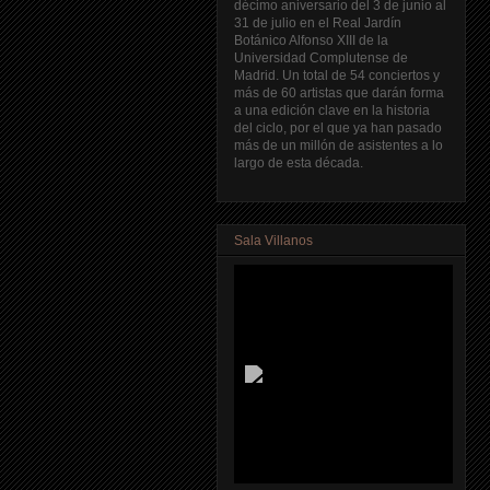
décimo aniversario del 3 de junio al
31 de julio en el Real Jardín
Botánico Alfonso XIII de la
Universidad Complutense de
Madrid. Un total de 54 conciertos y
más de 60 artistas que darán forma
a una edición clave en la historia
del ciclo, por el que ya han pasado
más de un millón de asistentes a lo
largo de esta década.
Sala Villanos