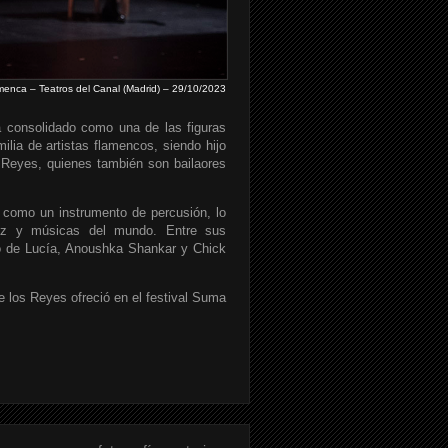
enca – Teatros del Canal (Madrid) – 29/10/2023
a consolidado como una de las figuras
lia de artistas flamencos, siendo hijo
Reyes, quienes también son bailaores
 como un instrumento de percusión, lo
azz y músicas del mundo. Entre sus
co de Lucía, Anoushka Shankar y Chick
 los Reyes ofreció en el festival Suma