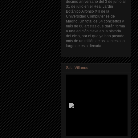
décimo aniversario del 3 de junio al
31 de julio en el Real Jardín
Botánico Alfonso XIII de la
Universidad Complutense de
Madrid. Un total de 54 conciertos y
más de 60 artistas que darán forma
a una edición clave en la historia
del ciclo, por el que ya han pasado
más de un millón de asistentes a lo
largo de esta década.
Sala Villanos