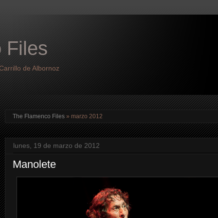
 Files
arrillo de Albornoz
The Flamenco Files
» marzo 2012
lunes, 19 de marzo de 2012
Manolete