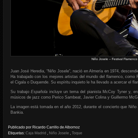
Niño Josele – Festival Flamenco 
Juan José Heredia, “Niño Josele”, nació en Almería en 1974, descendie
Ha trabajado con los mejores artistas del mundo del flamenco, como 
el Cigala o Duquende. Su espíritu inquieto le ha llevado a acercar el fl
Su trabajo
Española
incluye un tema del pianista McCoy Tyner y, en 
músicos de jazz como Perico Sambeat, Javier Colina y Guillermo McGil
La imagen está tomada en el año 2012, durante el concierto que Niño 
Bankia.
Publicado por
Ricardo Carrillo de Albornoz
Etiquetas:
Caja Madrid
,
Niño Josele
,
Toque