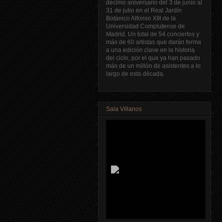
décimo aniversario del 3 de junio al
31 de julio en el Real Jardín
Botánico Alfonso XIII de la
Universidad Complutense de
Madrid. Un total de 54 conciertos y
más de 60 artistas que darán forma
a una edición clave en la historia
del ciclo, por el que ya han pasado
más de un millón de asistentes a lo
largo de esta década.
Sala Villanos