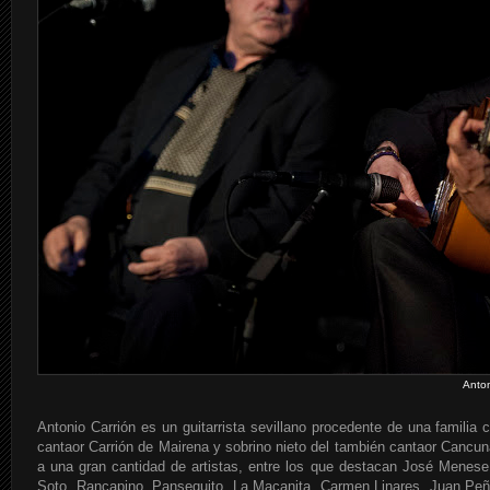
Anton
Antonio Carrión es un guitarrista sevillano procedente de una familia c
cantaor Carrión de Mairena y sobrino nieto del también cantaor Canc
a una gran cantidad de artistas, entre los que destacan José Menese
Soto, Rancapino, Pansequito, La Macanita, Carmen Linares, Juan Peña