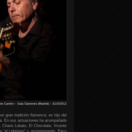
io Carrión – Sala Clamores (Madrid) – 31/3/2012
on gran tradición flamenca; es hijo del
una. En sus actuaciones ha acompañado
, Chano Lobato, El Chocolate, Vicente
 “el Lebrijano” y, recientemente, Paco