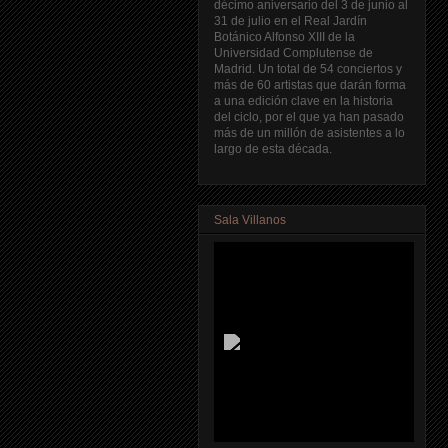
décimo aniversario del 3 de junio al
31 de julio en el Real Jardín
Botánico Alfonso XIII de la
Universidad Complutense de
Madrid. Un total de 54 conciertos y
más de 60 artistas que darán forma
a una edición clave en la historia
del ciclo, por el que ya han pasado
más de un millón de asistentes a lo
largo de esta década.
Sala Villanos