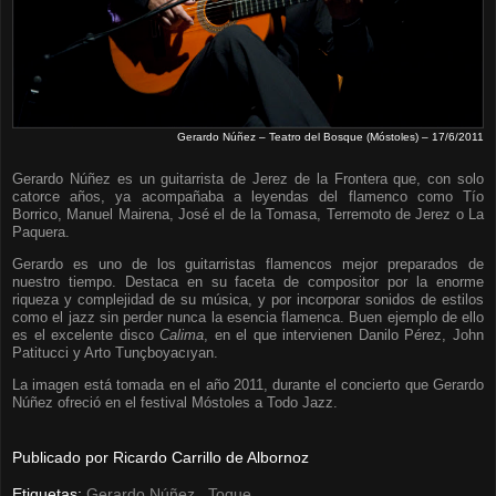
Gerardo Núñez – Teatro del Bosque (Móstoles) – 17/6/2011
Gerardo Núñez es un guitarrista de Jerez de la Frontera que, con solo
catorce años, ya acompañaba a leyendas del flamenco como Tío
Borrico, Manuel Mairena, José el de la Tomasa, Terremoto de Jerez o La
Paquera.
Gerardo es uno de los guitarristas flamencos mejor preparados de
nuestro tiempo. Destaca en su faceta de compositor por la enorme
riqueza y complejidad de su música, y por incorporar sonidos de estilos
como el jazz sin perder nunca la esencia flamenca. Buen ejemplo de ello
es el excelente disco
Calima
, en el que intervienen Danilo Pérez, John
Patitucci y Arto Tunçboyacıyan.
La imagen está tomada en el año 2011, durante el concierto que Gerardo
Núñez ofreció en el festival Móstoles a Todo Jazz.
Publicado por
Ricardo Carrillo de Albornoz
Etiquetas:
Gerardo Núñez
,
Toque