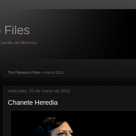
 Files
arrillo de Albornoz
The Flamenco Files
» marzo 2011
miércoles, 23 de marzo de 2011
Chanete Heredia