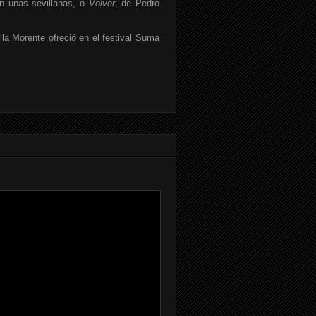
on unas sevillanas, o
Volver
, de Pedro
la Morente ofreció en el festival Suma