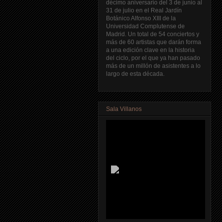
décimo aniversario del 3 de junio al
31 de julio en el Real Jardín
Botánico Alfonso XIII de la
Universidad Complutense de
Madrid. Un total de 54 conciertos y
más de 60 artistas que darán forma
a una edición clave en la historia
del ciclo, por el que ya han pasado
más de un millón de asistentes a lo
largo de esta década.
Sala Villanos