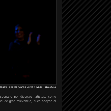
eatro Federico García Lorca (Rivas) – 11/3/2011
cenario por diversos artistas, como
el de gran relevancia, pues apoyan al