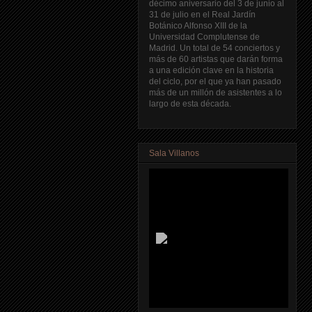
décimo aniversario del 3 de junio al
31 de julio en el Real Jardín
Botánico Alfonso XIII de la
Universidad Complutense de
Madrid. Un total de 54 conciertos y
más de 60 artistas que darán forma
a una edición clave en la historia
del ciclo, por el que ya han pasado
más de un millón de asistentes a lo
largo de esta década.
Sala Villanos