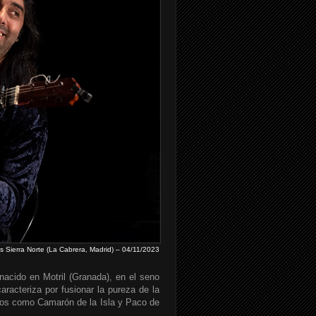
Sierra Norte (La Cabrera, Madrid) – 04/11/2023
nacido en Motril (Granada), en el seno
aracteriza por fusionar la pureza de la
tros como Camarón de la Isla y Paco de