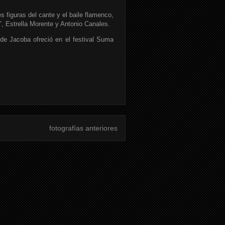
 figuras del cante y el baile flamenco,
, Estrella Morente y Antonio Canales.
de Jacoba ofreció en el festival Suma
fotografías anteriores