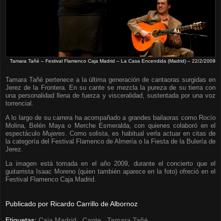
Tamara Tañé – Festival Flamenco Caja Madrid – La Casa Encendida (Madrid) – 22/2/2009
Tamara Tañé pertenece a la última generación de cantaoras surgidas en
Jerez de la Frontera. En su cante se mezcla la pureza de su tierra con
una personalidad llena de fuerza y visceralidad, sustentada por una voz
torrencial.
A lo largo de su carrera ha acompañado a grandes bailaoras como Rocío
Molina, Belén Maya o Merche Esmeralda, con quienes colaboró en el
espectáculo
Mujeres
. Como solista, es habitual verla actuar en citas de
la categoría del Festival Flamenco de Almería o la Fiesta de la Bulería de
Jerez.
La imagen está tomada en el año 2009, durante el concierto que el
guitarrista Isaac Moreno (quien también aparece en la foto) ofreció en el
Festival Flamenco Caja Madrid.
Publicado por
Ricardo Carrillo de Albornoz
Etiquetas:
Caja Madrid
,
Cante
,
Tamara Tañé