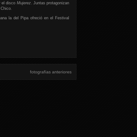
r el disco
Mujerez
. Juntas protagonizan
 Chico.
na la del Pipa ofreció en el Festival
fotografías anteriores