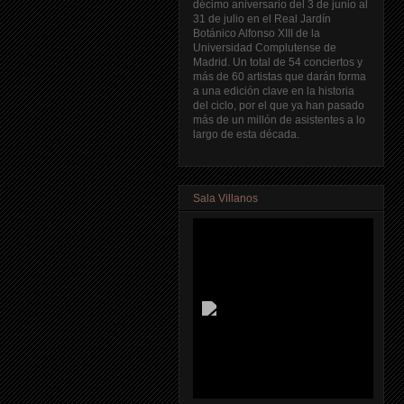
décimo aniversario del 3 de junio al
31 de julio en el Real Jardín
Botánico Alfonso XIII de la
Universidad Complutense de
Madrid. Un total de 54 conciertos y
más de 60 artistas que darán forma
a una edición clave en la historia
del ciclo, por el que ya han pasado
más de un millón de asistentes a lo
largo de esta década.
Sala Villanos