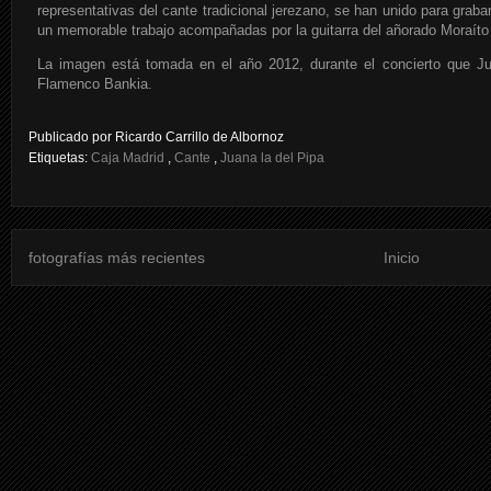
representativas del cante tradicional jerezano, se han unido para graba
un memorable trabajo acompañadas por la guitarra del añorado Moraíto
La imagen está tomada en el año 2012, durante el concierto que Jua
Flamenco Bankia.
Publicado por
Ricardo Carrillo de Albornoz
Etiquetas:
Caja Madrid
,
Cante
,
Juana la del Pipa
fotografías más recientes
Inicio