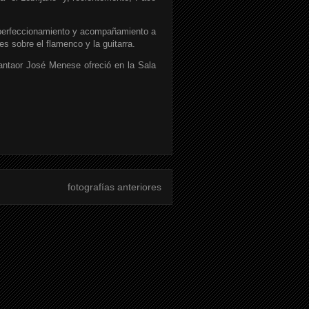
 perfeccionamiento y acompañamiento a
es sobre el flamenco y la guitarra.
antaor José Menese ofreció en la Sala
fotografías anteriores