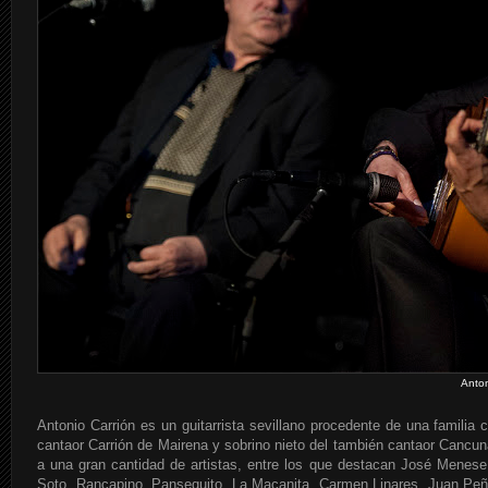
Anton
Antonio Carrión es un guitarrista sevillano procedente de una familia c
cantaor Carrión de Mairena y sobrino nieto del también cantaor Canc
a una gran cantidad de artistas, entre los que destacan José Menese
Soto, Rancapino, Pansequito, La Macanita, Carmen Linares, Juan Peña