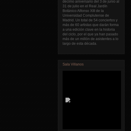
décimo aniversario del 3 de junio al
31 de julio en el Real Jardín
Botánico Alfonso XIII de la
Universidad Complutense de
Madrid. Un total de 54 conciertos y
más de 60 artistas que darán forma
a una edición clave en la historia
del ciclo, por el que ya han pasado
más de un millón de asistentes a lo
largo de esta década.
Sala Villanos