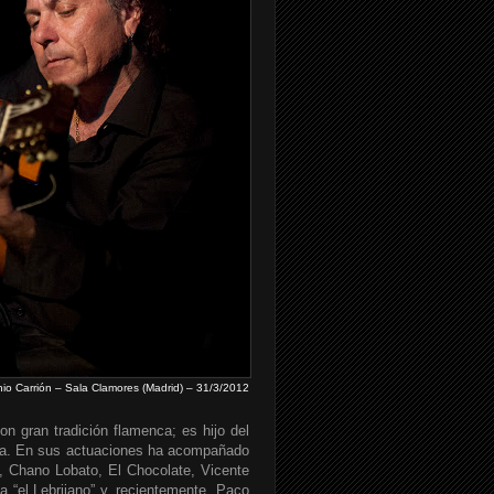
io Carrión – Sala Clamores (Madrid) – 31/3/2012
on gran tradición flamenca; es hijo del
una. En sus actuaciones ha acompañado
, Chano Lobato, El Chocolate, Vicente
 “el Lebrijano” y, recientemente, Paco