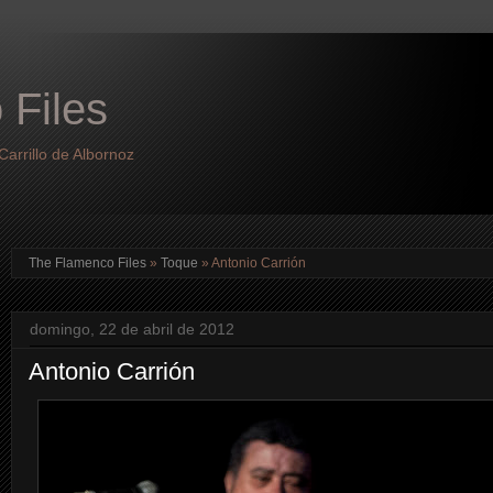
 Files
arrillo de Albornoz
The Flamenco Files
»
Toque
»
Antonio Carrión
domingo, 22 de abril de 2012
Antonio Carrión