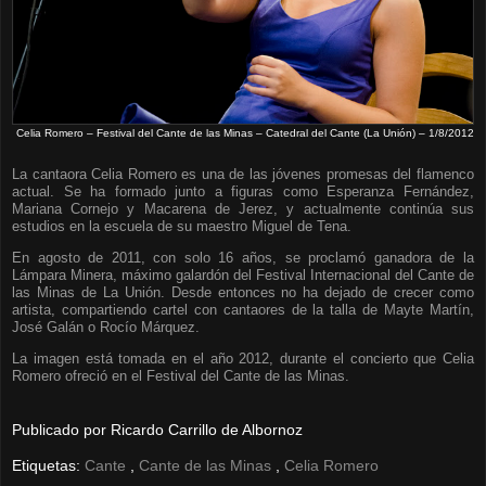
Celia Romero – Festival del Cante de las Minas – Catedral del Cante (La Unión) – 1/8/2012
La cantaora Celia Romero es una de las jóvenes promesas del flamenco
actual. Se ha formado junto a figuras como Esperanza Fernández,
Mariana Cornejo y Macarena de Jerez, y actualmente continúa sus
estudios en la escuela de su maestro Miguel de Tena.
En agosto de 2011, con solo 16 años, se proclamó ganadora de la
Lámpara Minera, máximo galardón del Festival Internacional del Cante de
las Minas de La Unión. Desde entonces no ha dejado de crecer como
artista, compartiendo cartel con cantaores de la talla de Mayte Martín,
José Galán o Rocío Márquez.
La imagen está tomada en el año 2012, durante el concierto que Celia
Romero ofreció en el Festival del Cante de las Minas.
Publicado por
Ricardo Carrillo de Albornoz
Etiquetas:
Cante
,
Cante de las Minas
,
Celia Romero