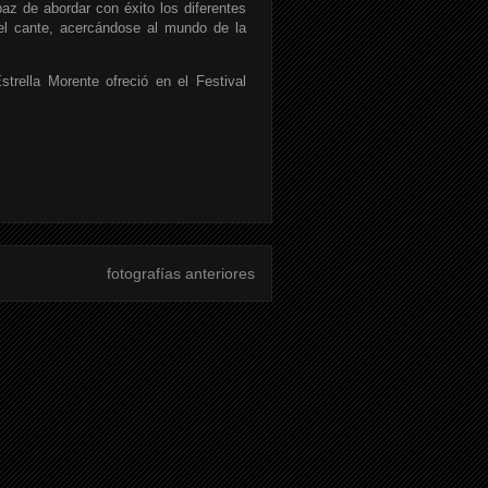
az de abordar con éxito los diferentes
del cante, acercándose al mundo de la
trella Morente ofreció en el Festival
fotografías anteriores