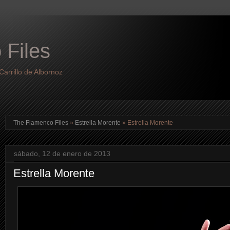
 Files
arrillo de Albornoz
The Flamenco Files
»
Estrella Morente
»
Estrella Morente
sábado, 12 de enero de 2013
Estrella Morente