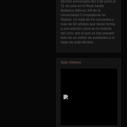
décimo aniversario del 3 de junio al
31 de julio en el Real Jardín
Botánico Alfonso XIII de la
Universidad Complutense de
Madrid. Un total de 54 conciertos y
más de 60 artistas que darán forma
a una edición clave en la historia
del ciclo, por el que ya han pasado
más de un millón de asistentes a lo
largo de esta década.
Sala Villanos