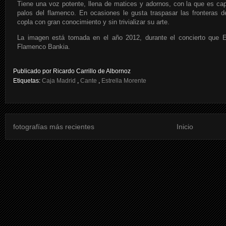
Tiene una voz potente, llena de matices y adornos, con la que es cap
palos del flamenco. En ocasiones le gusta traspasar las fronteras 
copla con gran conocimiento y sin trivializar su arte.
La imagen está tomada en el año 2012, durante el concierto que Es
Flamenco Bankia.
Publicado por
Ricardo Carrillo de Albornoz
Etiquetas:
Caja Madrid
,
Cante
,
Estrella Morente
fotografías más recientes
Inicio