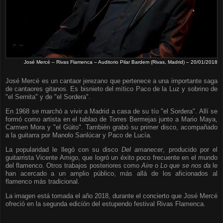
José Mercé – Rivas Flamenca – Auditorio Pilar Bardem (Rivas, Madrid) – 20/01/2018
José Mercé es un cantaor jerezano que pertenece a una importante saga
de cantaores gitanos. Es bisnieto del mítico Paco de la Luz y sobrino de
"el Sernita" y de "el Sordera".
En 1968 se marchó a vivir a Madrid a casa de su tío "el Sordera". Allí se
formó como artista en el tablao de Torres Bermejas junto a Mario Maya,
Carmen Mora y "el Güito". También grabó su primer disco, acompañado
a la guitarra por Manolo Sanlúcar y Paco de Lucía.
La popularidad le llegó con su disco
Del amanecer
, producido por el
guitarrista Vicente Amigo, que logró un éxito poco frecuente en el mundo
del flamenco. Otros trabajos posteriores como
Aire
o
Lo que se nos da
le
han acercado a un amplio público, más allá de los aficionados al
flamenco más tradicional.
La imagen está tomada el año 2018, durante el concierto que José Mercé
ofreció en la segunda edición del estupendo festival Rivas Flamenca.